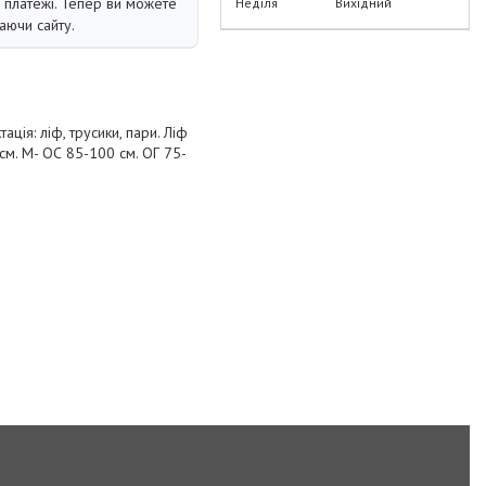
і платежі. Тепер ви можете
Неділя
Вихідний
аючи сайту.
ція: ліф, трусики, пари. Ліф
8см. M- ОС 85-100 см. ОГ 75-