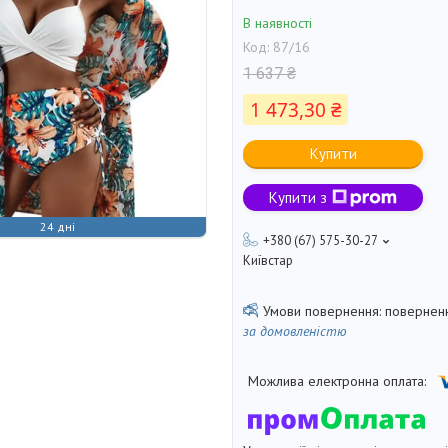
В наявності
Код:
87/16
1 637 ₴
1 473,30 ₴
Купити
Купити з
24 дні
+380 (67) 575-30-27
Київстар
поверненн
за домовленістю