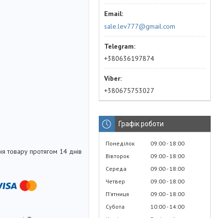
sale.lev777@gmail.com
+380636197874
+380675753027
Графік роботи
Понеділок
09:00
18:00
я товару протягом 14 днів
Вівторок
09:00
18:00
Середа
09:00
18:00
Четвер
09:00
18:00
Пʼятниця
09:00
18:00
Субота
10:00
14:00