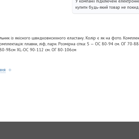
У компанії підключені електронн
купити будь-який товар не покид
ник із якісного швидковисихного еластану. Колір є як на фото. Комплекта
Комплектація: плавки, ліф, пари. Розмірна сітка: S — ОС 80-94 см. ОГ 70-8
 80-98см XL-ОС 90-112 см. ОГ 80-106см
ння