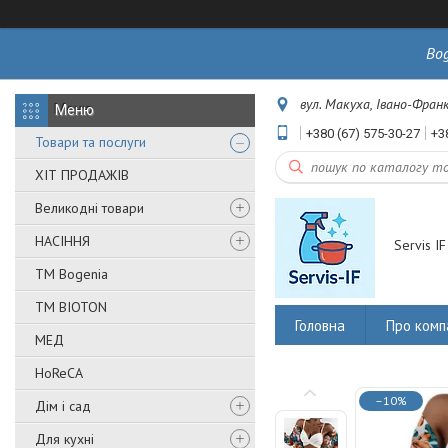
Bo
вул. Макуха, Івано-Франк
+380 (67) 575-30-27
+3
Товари та послуги
ХІТ ПРОДАЖІВ
Великодні товари
НАСІННЯ
Servis IF
ТМ Bogenia
ТМ BIOTON
Головна
Про комп
МЕД
HoReCA
–10%
Дім і сад
Для кухні