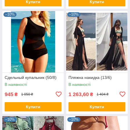
Купити
Купити
–10%
–10%
Сдельный купальник (50/8)
Пляжна накидка (13/6)
В наявності
В наявності
945
1 263,60
₴
₴
1 050 ₴
1 404 ₴
Купити
Купити
–10%
–10%