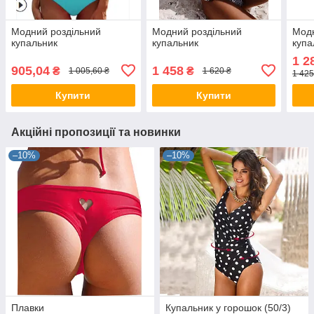
Модний роздільний
Модний роздільний
Модн
купальник
купальник
купа
1 2
905,04
1 458
₴
₴
1 005,60 ₴
1 620 ₴
1 425
Купити
Купити
Акційні пропозиції та новинки
–10%
–10%
Плавки
Купальник у горошок (50/3)