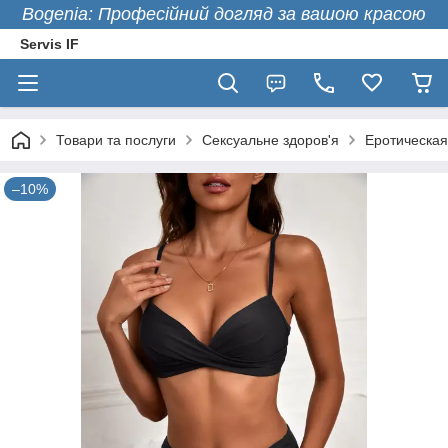
Bogenia: Професійний догляд за вашою красою
Servis IF
Товари та послуги
Сексуальне здоров'я
Еротическая
–10%