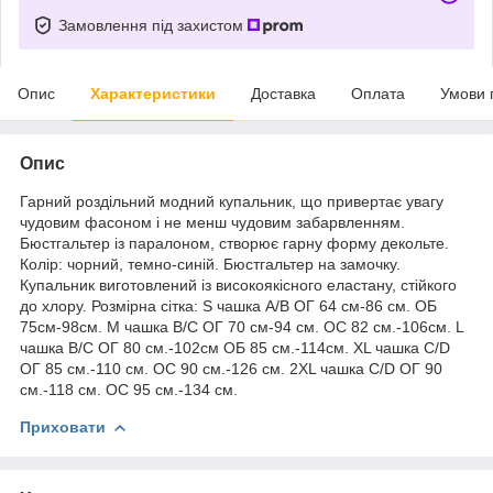
Замовлення під захистом
Опис
Характеристики
Доставка
Оплата
Умови 
Опис
Гарний роздільний модний купальник, що привертає увагу
чудовим фасоном і не менш чудовим забарвленням.
Бюстгальтер із паралоном, створює гарну форму декольте.
Колір: чорний, темно-синій. Бюстгальтер на замочку.
Купальник виготовлений із високоякісного еластану, стійкого
до хлору. Розмірна сітка: S чашка A/B ОГ 64 см-86 см. ОБ
75см-98см. M чашка B/C ОГ 70 см-94 см. ОС 82 см.-106см. L
чашка B/С ОГ 80 см.-102см ОБ 85 см.-114см. XL чашка С/D
ОГ 85 см.-110 см. ОС 90 см.-126 см. 2XL чашка С/D ОГ 90
см.-118 см. ОС 95 см.-134 см.
Приховати