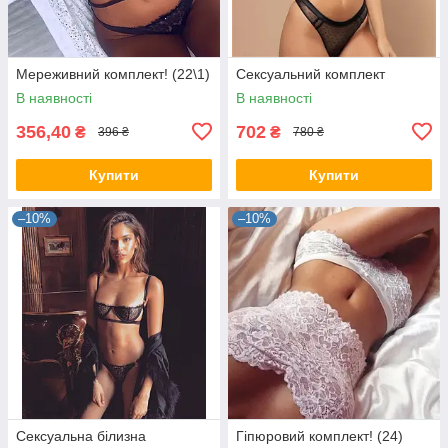
Мереживний комплект! (22\1)
Сексуальний комплект
В наявності
В наявності
356,40
702
₴
₴
396 ₴
780 ₴
Купити
Купити
–10%
–10%
Сексуальна білизна
Гіпюровий комплект! (24)