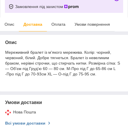
Замовлення під захистом
Опис
Доставка
Оплата
Умови повернення
Опис
Мереживний бралет із м'якого мережива. Колір: чорний,
червоний, білий. Добре тягнеться. Бралет із невеликим
браком, нерівні строчки, що стирчать нитки. Розмірна сітка: S
— Об'єм під Груд'ю 60 — 80 см. M-Про під Г до 65-86 см L
-Про під Г до 70-93см XL — О-під Г до 75-95 см.
Умови доставки
Нова Пошта
Всі умови доставки