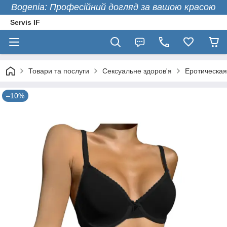
Bogenia: Професійний догляд за вашою красою
Servis IF
Товари та послуги
Сексуальне здоров'я
Еротическая
–10%