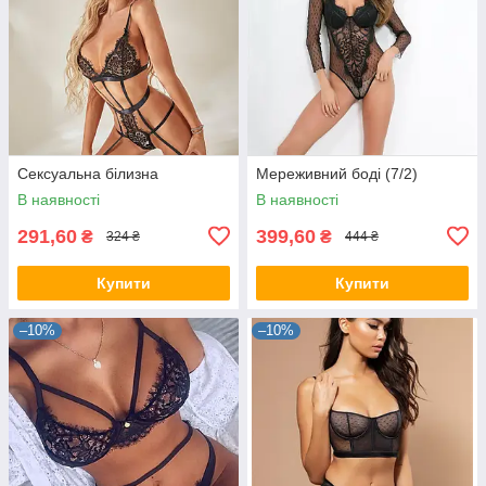
Сексуальна білизна
Мереживний боді (7/2)
В наявності
В наявності
291,60
399,60
₴
₴
324 ₴
444 ₴
Купити
Купити
–10%
–10%