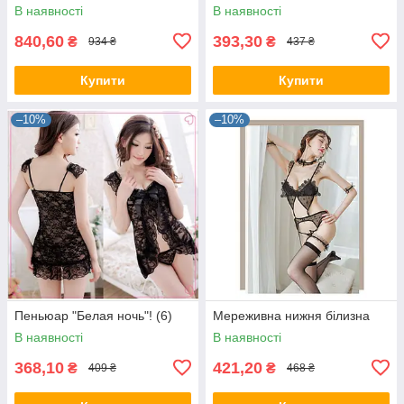
В наявності
В наявності
840,60
393,30
₴
₴
934 ₴
437 ₴
Купити
Купити
–10%
–10%
Пеньюар "Белая ночь"! (6)
Мереживна нижня білизна
В наявності
В наявності
368,10
421,20
₴
₴
409 ₴
468 ₴