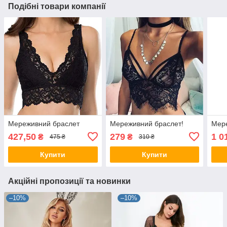
Подібні товари компанії
Мереживний браслет
Мереживний браслет!
Мер
427,50
279
1 0
₴
₴
475 ₴
310 ₴
Купити
Купити
Акційні пропозиції та новинки
–10%
–10%