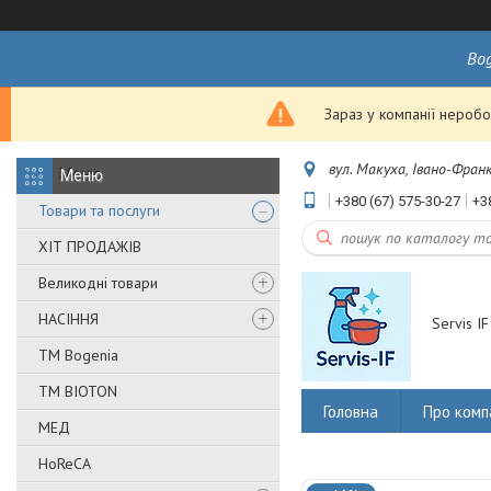
Bo
Зараз у компанії неробо
вул. Макуха, Івано-Франк
+380 (67) 575-30-27
+3
Товари та послуги
ХІТ ПРОДАЖІВ
Великодні товари
НАСІННЯ
Servis IF
ТМ Bogenia
ТМ BIOTON
Головна
Про комп
МЕД
HoReCA