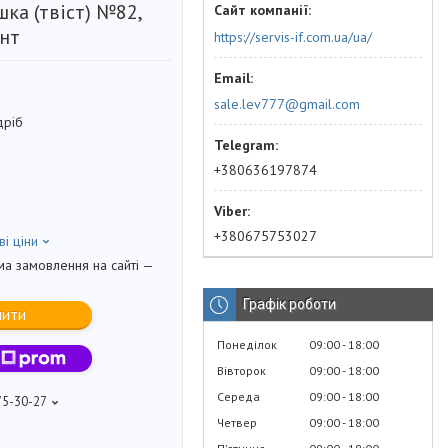
ка (твіст) №82,
нт
https://servis-if.com.ua/ua/
sale.lev777@gmail.com
дріб
+380636197874
+380675753027
ві ціни
ма замовлення на сайті —
Графік роботи
пити
Понеділок
09:00
18:00
Вівторок
09:00
18:00
Середа
09:00
18:00
75-30-27
Четвер
09:00
18:00