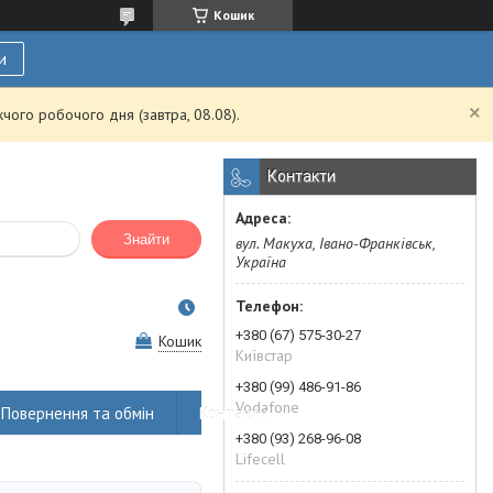
Кошик
и
чого робочого дня (завтра, 08.08).
Контакти
Знайти
вул. Макуха, Івано-Франківськ,
Україна
+380 (67) 575-30-27
Кошик
Київстар
+380 (99) 486-91-86
Vodafone
Повернення та обмін
Контакти
+380 (93) 268-96-08
Lifecell