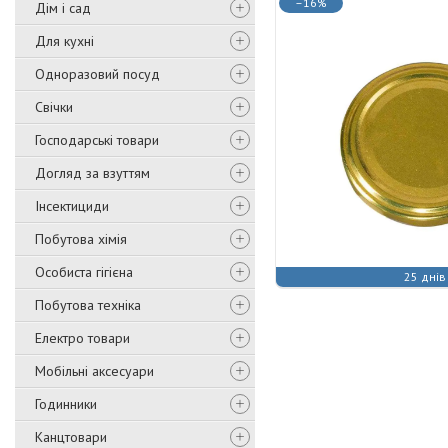
–16%
Дім і сад
Для кухні
Одноразовий посуд
Свічки
Господарські товари
Догляд за взуттям
Інсектициди
Побутова хімія
Особиста гігієна
25 днів
Побутова техніка
Електро товари
Мобільні аксесуари
Годинники
Канцтовари