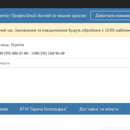
genia: Професійний догляд за вашою красою
Дивитися новинк
чий час. Замовлення та повідомлення будуть оброблені з 10:00 найближ
івськ, Україна
80 (99) 486-91-86
+380 (93) 268-96-08
анію
ВТМ "Гаряча Господарка"
Доставка та оплата