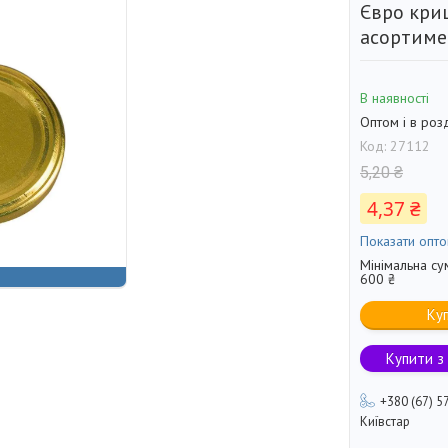
Євро криш
асортиме
В наявності
Оптом і в роз
Код:
27112
5,20 ₴
4,37 ₴
Показати опто
Мінімальна су
600 ₴
Ку
Купити з
+380 (67) 5
Київстар