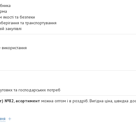
обника
орма
 якості та безпеки
зберігання та транспортування
ій закупівлі
 використання
утових та господарських потреб
ст) №82, асортимент
можна оптом і в роздріб. Вигідна ціна, швидка дост
ння