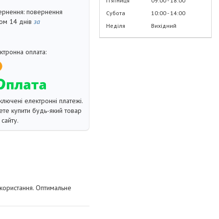
Пʼятниця
09:00
18:00
повернення
Субота
10:00
14:00
гом 14 днів
за
Неділя
Вихідний
ключені електронні платежі.
те купити будь-який товар
сайту.
користання. Оптимальне