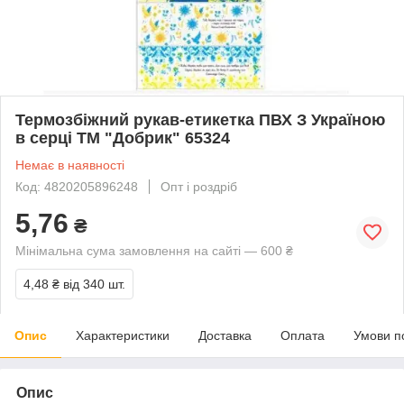
Термозбіжний рукав-етикетка ПВХ З Україною
в серці ТМ "Добрик" 65324
Немає в наявності
Код: 4820205896248
Опт і роздріб
5,76
₴
Мінімальна сума замовлення на сайті — 600 ₴
4,48 ₴
від 340 шт.
Опис
Характеристики
Доставка
Оплата
Умови п
Опис