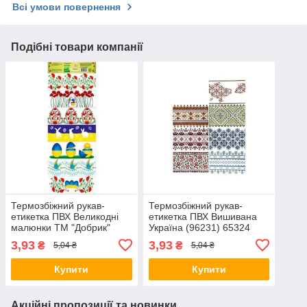
Всі умови повернення
Подібні товари компанії
Термозбіжний рукав-
Термозбіжний рукав-
етикетка ПВХ Великодні
етикетка ПВХ Вишивана
малюнки ТМ "Добрик"
Україна (96231) 65324
65324
3,93
3,93
₴
₴
5,04 ₴
5,04 ₴
Купити
Купити
Акційні пропозиції та новинки