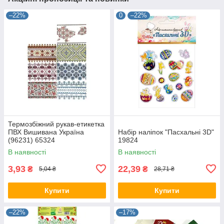
–22%
0
–22%
Термозбіжний рукав-етикетка
ПВХ Вишивана Україна
Набір наліпок "Пасхальні 3D"
(96231) 65324
19824
В наявності
В наявності
3,93
22,39
₴
₴
5,04 ₴
28,71 ₴
Купити
Купити
–22%
–17%