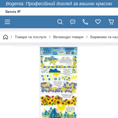
Bogenia: Професійний догляд за вашою красою
Servis IF
Товари та послуги
Великодні товари
Барвники та нал