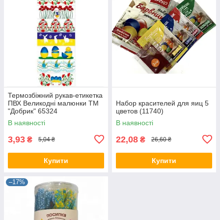
Термозбіжний рукав-етикетка
ПВХ Великодні малюнки ТМ
Набор красителей для яиц 5
"Добрик" 65324
цветов (11740)
В наявності
В наявності
3,93
22,08
₴
₴
5,04 ₴
26,60 ₴
Купити
Купити
–17%