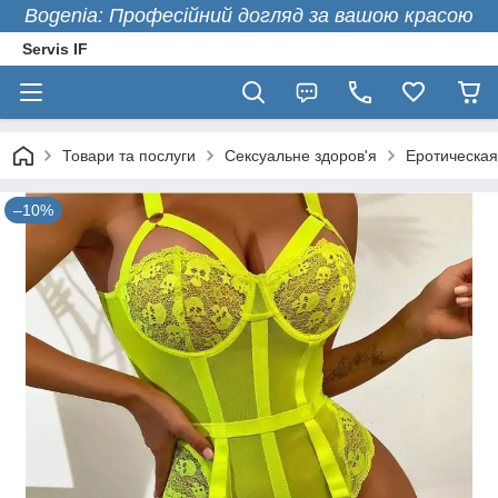
Bogenia: Професійний догляд за вашою красою
Servis IF
Товари та послуги
Сексуальне здоров'я
Еротическая
–10%