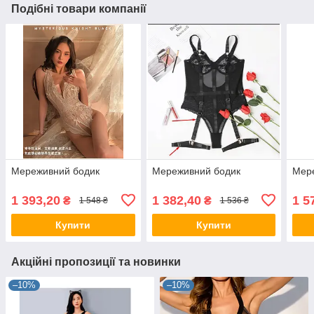
Подібні товари компанії
Мереживний бодик
Мереживний бодик
Мер
1 393,20
1 382,40
1 5
₴
₴
1 548 ₴
1 536 ₴
Купити
Купити
Акційні пропозиції та новинки
–10%
–10%