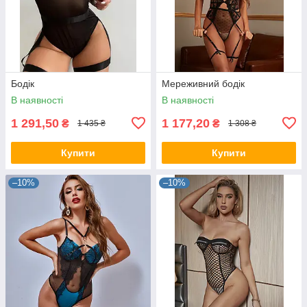
Бодік
Мереживний бодік
В наявності
В наявності
1 291,50
1 177,20
₴
₴
1 435 ₴
1 308 ₴
Купити
Купити
–10%
–10%