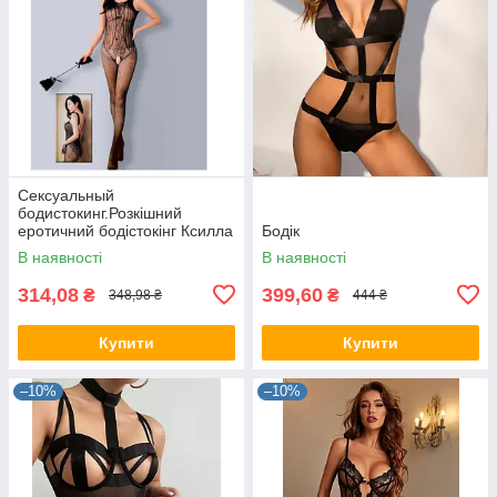
Сексуальный
бодистокинг.Розкішний
еротичний бодістокінг Ксилла
Бодік
(Черный) Розмір: універсал.
В наявності
В наявності
(XS-XL)
314,08
399,60
₴
₴
348,98 ₴
444 ₴
Купити
Купити
–10%
–10%