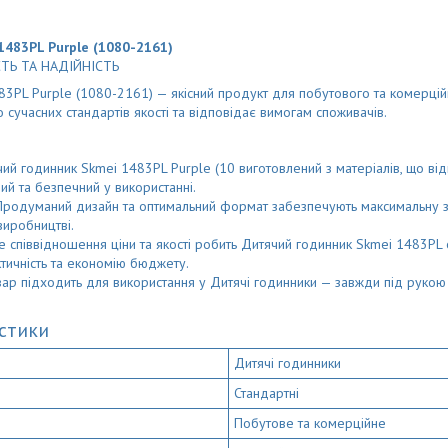
483PL Purple (1080-2161)
ТЬ ТА НАДІЙНІСТЬ
3PL Purple (1080-2161) — якісний продукт для побутового та комерцій
 сучасних стандартів якості та відповідає вимогам споживачів.
й годинник Skmei 1483PL Purple (10 виготовлений з матеріалів, що від
ий та безпечний у використанні.
родуманий дизайн та оптимальний формат забезпечують максимальну 
виробництві.
 співвідношення ціни та якості робить Дитячий годинник Skmei 1483P
ктичність та економію бюджету.
ар підходить для використання у Дитячі годинники — завжди під руко
истики
Дитячі годинники
Стандартні
Побутове та комерційне