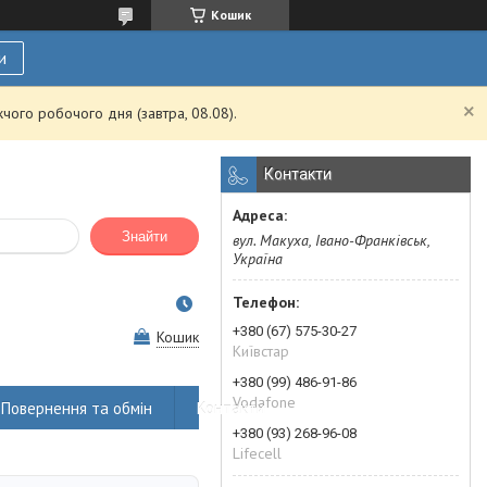
Кошик
и
чого робочого дня (завтра, 08.08).
Контакти
Знайти
вул. Макуха, Івано-Франківськ,
Україна
+380 (67) 575-30-27
Кошик
Київстар
+380 (99) 486-91-86
Vodafone
Повернення та обмін
Контакти
+380 (93) 268-96-08
Lifecell