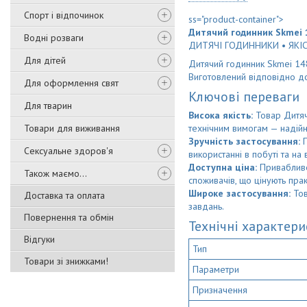
Спорт і відпочинок
ss="product-container">
Дитячий годинник Skmei 1
Водні розваги
ДИТЯЧІ ГОДИННИКИ • ЯКІС
Для дітей
Дитячий годинник Skmei 148
Виготовлений відповідно до
Для оформлення свят
Ключові переваги
Для тварин
Висока якість:
Товар Дитячи
Товари для виживання
технічним вимогам — надійн
Зручність застосування:
П
Сексуальне здоров'я
використанні в побуті та на 
Доступна ціна:
Привабливе
Також маємо...
споживачів, що цінують пра
Широке застосування:
Тов
Доставка та оплата
завдань.
Повернення та обмін
Технічні характер
Відгуки
Тип
Товари зі знижками!
Параметри
Призначення