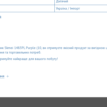
Дитячий
Україна / Імпорт
я
к Skmei 1483PL Purple (10, ви отримуєте якісний продукт за вигідною 
ня та торговельних потреб.
тримуйте найкраще для вашого побуту!
ння