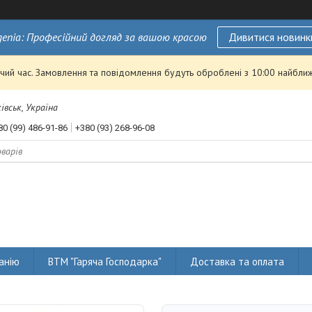
genia: Професійний догляд за вашою красою
Дивитися новинк
чий час. Замовлення та повідомлення будуть оброблені з 10:00 найближ
івськ, Україна
80 (99) 486-91-86
+380 (93) 268-96-08
анію
ВТМ "Гаряча Господарка"
Доставка та оплата