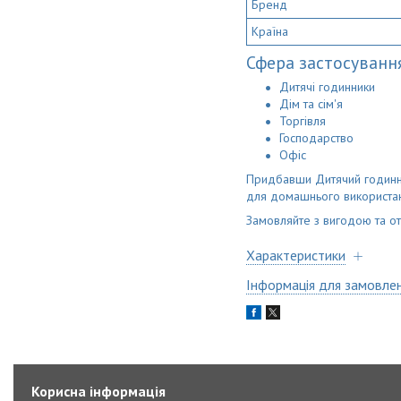
Бренд
Країна
Сфера застосуванн
Дитячі годинники
Дім та сім'я
Торгівля
Господарство
Офіс
Придбавши Дитячий годинни
для домашнього використан
Замовляйте з вигодою та о
Характеристики
Інформація для замовле
Корисна інформація