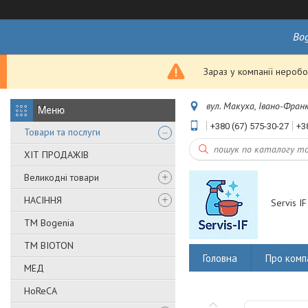
Bo
Зараз у компанії неробо
вул. Макуха, Івано-Франк
+380 (67) 575-30-27
+3
Товари та послуги
ХІТ ПРОДАЖІВ
Великодні товари
НАСІННЯ
Servis IF
ТМ Bogenia
ТМ BIOTON
Головна
Про комп
МЕД
HoReCA