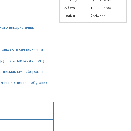
Пʼятниця
09:00
18:00
Субота
10:00
14:00
Неділя
Вихідний
ного використання.
повідають санітарним та
зручність при щоденному
L оптимальним вибором для
ю для вирішення побутових