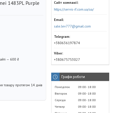
ei 1483PL Purple
https://servis-if.com.ua/ua/
sale.lev777@gmail.com
+380636197874
айті — 600 ₴
+380675753027
Графік роботи
я товару протягом 14 днів
Понеділок
09:00
18:00
Вівторок
09:00
18:00
Середа
09:00
18:00
Четвер
09:00
18:00