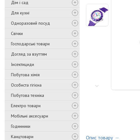
Дім і сад
Для кухні
Одноразовий посуд
Свічки
Господарські товари
Догляд за взуттям
Інсектициди
Побутова хімія
Особиста гігієна
Побутова техніка
Електро товари
Мобільні аксесуари
Годинники
Канцтовари
Опис товару