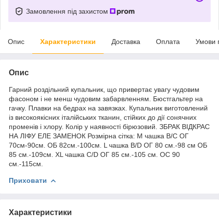
Замовлення під захистом
Опис
Характеристики
Доставка
Оплата
Умови 
Опис
Гарний роздільний купальник, що привертає увагу чудовим
фасоном і не менш чудовим забарвленням. Бюстгальтер на
гачку. Плавки на бедрах на завязках. Купальник виготовлений
із високоякісних італійських тканин, стійких до дії сонячних
променів і хлору. Колір у наявності бірюзовий. ЗБРАК ВІДКРАС
НА ЛІФУ ЕЛЕ ЗАМЕНОК Розмірна сітка: M чашка B/C ОГ
70см-90см. ОБ 82см.-100см. L чашка B/D ОГ 80 см.-98 см ОБ
85 см.-109см. XL чашка С/D ОГ 85 см.-105 см. ОС 90
см.-115см.
Приховати
Характеристики