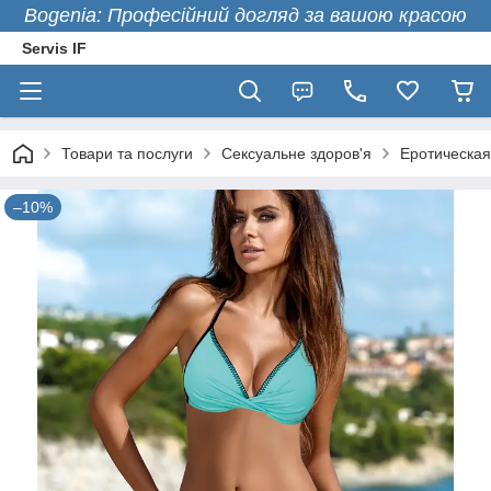
Bogenia: Професійний догляд за вашою красою
Servis IF
Товари та послуги
Сексуальне здоров'я
Еротическая
–10%