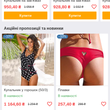
Купальник на зав'язках
Купальник на зав'язках
Купа
950,40
928,80
928
₴
₴
1 056 ₴
1 032 ₴
Купити
Купити
Акційні пропозиції та новинки
–10%
–10%
Купальник у горошок (50/3)
Плавки
В наявності
В наявності
1 164,60
257,40
₴
₴
1 294 ₴
286 ₴