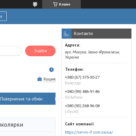
Кошик
и
Контакти
Знайти
вул. Макуха, Івано-Франківськ,
Україна
+380 (67) 575-30-27
Кошик
Київстар
+380 (99) 486-91-86
Vodafone
Повернення та обмін
Контакти
+380 (93) 268-96-08
Lifecell
школярки
https://servis-if.com.ua/ua/