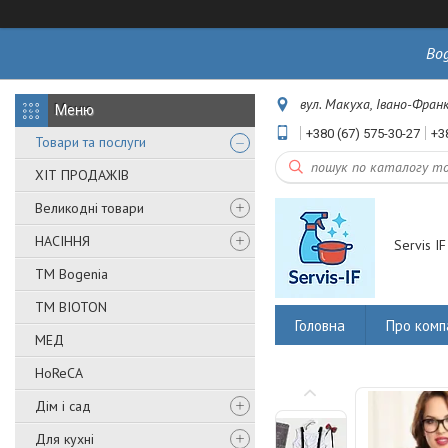
Bo
вул. Макуха, Івано-Франк
+380 (67) 575-30-27
+3
Товари та послуги
ХІТ ПРОДАЖІВ
Великодні товари
НАСІННЯ
Servis IF
ТМ Bogenia
ТМ BIOTON
Головна
Про комп
МЕД
HoReCA
Дім і сад
Для кухні