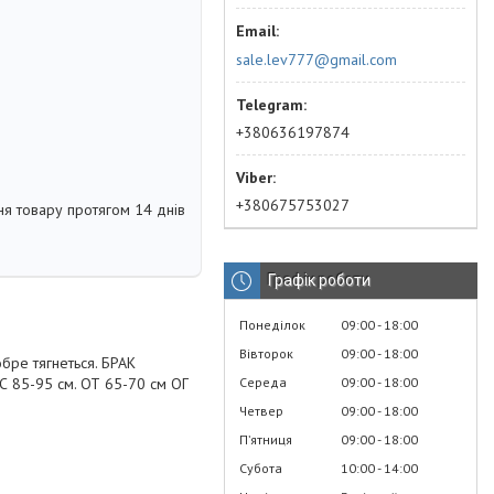
sale.lev777@gmail.com
+380636197874
+380675753027
я товару протягом 14 днів
Графік роботи
Понеділок
09:00
18:00
Вівторок
09:00
18:00
обре тягнеться. БРАК
Середа
09:00
18:00
С 85-95 см. ОТ 65-70 см ОГ
Четвер
09:00
18:00
Пʼятниця
09:00
18:00
Субота
10:00
14:00