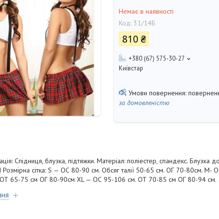
Немає в наявності
Код:
31/14Б
810 ₴
+380 (67) 575-30-27
Київстар
поверненн
за домовленістю
ія: Спідниця, блузка, підтяжки. Матеріал: поліестер, спандекс. Блузка д
мірна сітка: S — ОС 80-90 см. Обсяг талії 50-65 см. ОГ 70-80см. M- О
 ОТ 65-75 см ОГ 80-90см XL — ОС 95-106 см. ОТ 70-85 см ОГ 80-94 см.
ння