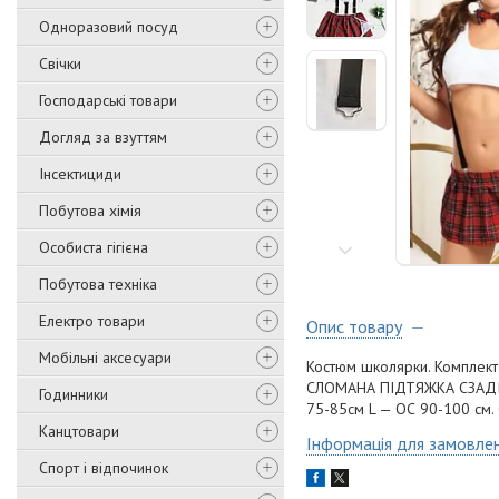
Одноразовий посуд
Свічки
Господарські товари
Догляд за взуттям
Інсектициди
Побутова хімія
Особиста гігієна
Побутова техніка
Електро товари
Опис товару
Мобільні аксесуари
Костюм школярки. Комплектац
СЛОМАНА ПІДТЯЖКА СЗАДІ Роз
Годинники
75-85см L — ОС 90-100 см.
Канцтовари
Інформація для замовле
Спорт і відпочинок