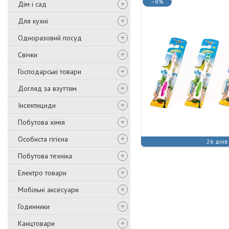
–8%
Дім і сад
Для кухні
Одноразовий посуд
Свічки
Господарські товари
Догляд за взуттям
Інсектициди
Побутова хімія
Особиста гігієна
26 днів
Побутова техніка
Електро товари
Мобільні аксесуари
Годинники
Канцтовари