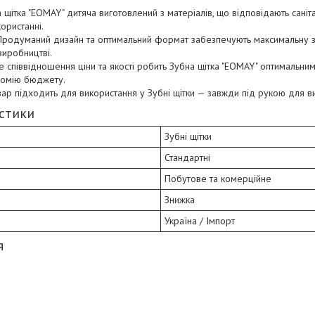
щітка "EOMAY" дитяча виготовлений з матеріалів, що відповідають сані
ористанні.
родуманий дизайн та оптимальний формат забезпечують максимальну 
виробництві.
 співвідношення ціни та якості робить Зубна щітка "EOMAY" оптимальни
ономію бюджету.
ар підходить для використання у Зубні щітки — завжди під рукою для в
истики
Зубні щітки
Стандартні
Побутове та комерційне
Знижка
Україна / Імпорт
я