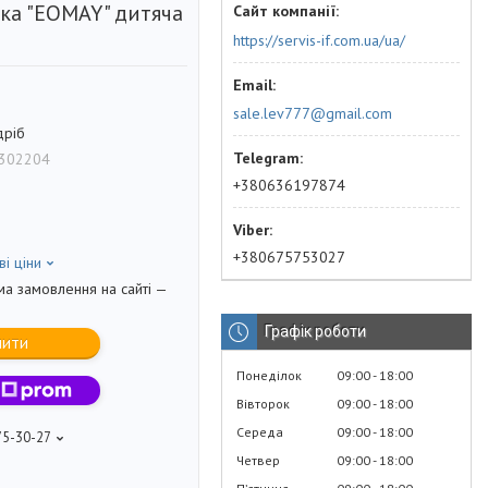
тка "EOMAY" дитяча
https://servis-if.com.ua/ua/
sale.lev777@gmail.com
дріб
302204
+380636197874
+380675753027
ві ціни
ма замовлення на сайті —
Графік роботи
пити
Понеділок
09:00
18:00
Вівторок
09:00
18:00
Середа
09:00
18:00
75-30-27
Четвер
09:00
18:00