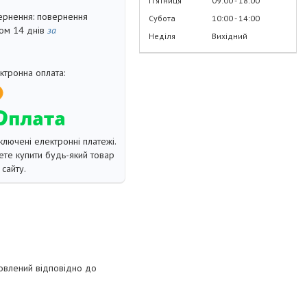
Пʼятниця
09:00
18:00
повернення
Субота
10:00
14:00
гом 14 днів
за
Неділя
Вихідний
ключені електронні платежі.
те купити будь-який товар
сайту.
товлений відповідно до