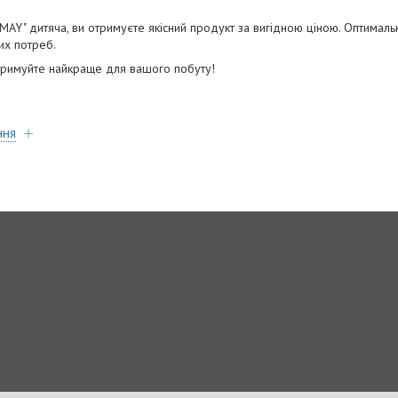
MAY" дитяча, ви отримуєте якісний продукт за вигідною ціною. Оптима
их потреб.
тримуйте найкраще для вашого побуту!
ння