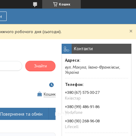
Кошик
и
ижчого робочого дня (сьогодні).
Контакти
Знайти
вул. Макуха, Івано-Франківськ,
Україна
+380 (67) 575-30-27
Кошик
Київстар
+380 (99) 486-91-86
Vodafone
Повернення та обмін
Контакти
+380 (93) 268-96-08
Lifecell