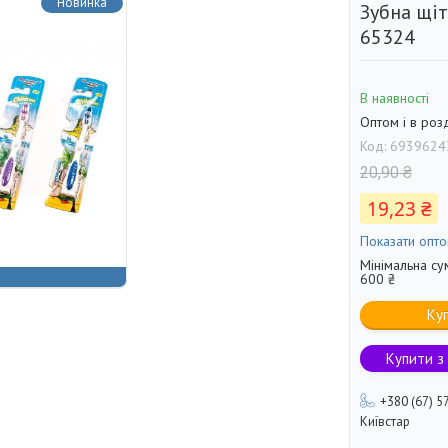
Новинка
Зубна щі
65324
В наявності
Оптом і в роз
Код:
6939624
20,90 ₴
19,23 ₴
Показати опто
Мінімальна су
600 ₴
Ку
Купити з
+380 (67) 5
Київстар