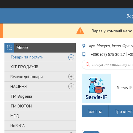
Bo
Зараз у компанії нер
вул. Макуха, Івано-Франк
+380 (67) 575-30-27
+3
Товари та послуги
ХІТ ПРОДАЖІВ
Великодні товари
НАСІННЯ
Servis IF
ТМ Bogenia
ТМ BIOTON
Головна
Про комп
МЕД
HoReCA