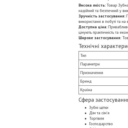
Висока якість:
Товар Зубна 
надійний та безпечний у вик
Зручність застосування:
П
використанні в побуті та на 
Доступна ціна:
Привабливе
цінують практичність та ек
Широке застосування:
Тов
Технічні характер
Тип
Параметри
Призначення
Бренд
Країна
Сфера застосуванн
Зубні щітки
Дім та сім'я
Торгівля
Господарство